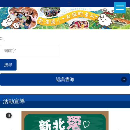
:::
跳
到
主
要
內
:::
容
區
搜尋
認識雲海
認識雲海
活動宣導
雲海簡介