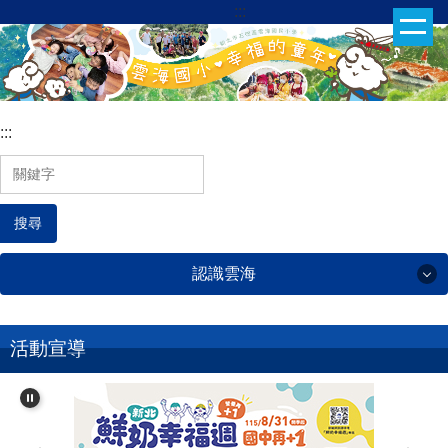
:::
跳
到
主
要
內
:::
容
區
搜尋
認識雲海
認識雲海
活動宣導
雲海簡介